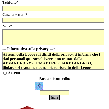
Telefono
*
Casella e-mail
*
Note
*
--- Informativa sulla privacy ---
*
Ai sensi della Legge sui diritti della privacy, si informa che i
dati personali qui raccolti verranno trattati dalla
ADVANCED SYSTEMS DI RICCIARDI ANGELO,
titolare del trattamento, nel pieno rispetto della Legge
196/2003 per finalità strettamente connesse e strumentali alla
Accetto
gestione dei rapporti con l'interessato, nonché per finalità
Parola di controllo:
inerenti l'attività dell'azienda quali: analisi di mercato, analisi
statistiche, promozione e offerta dei prodotti e dei servizi
dell'azienda, informazione e inviti.