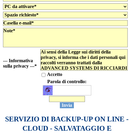
Ai sensi della Legge sui diritti della
privacy, si informa che i dati personali qui
--- Informativa
raccolti verranno trattati dalla
sulla privacy ---
*
ADVANCED SYSTEMS DI RICCIARDI
ANGELO, titolare del trattamento, nel
Accetto
pieno rispetto della Legge 196/2003 per
Parola di controllo:
finalità strettamente connesse e strumentali
alla gestione dei rapporti con l'interessato,
nonché per finalità inerenti l'attività
dell'azienda quali: analisi di mercato,
analisi statistiche, promozione e offerta dei
prodotti e dei servizi dell'azienda,
informazione e inviti.
SERVIZIO DI BACKUP-UP ON LINE -
CLOUD - SALVATAGGIO E