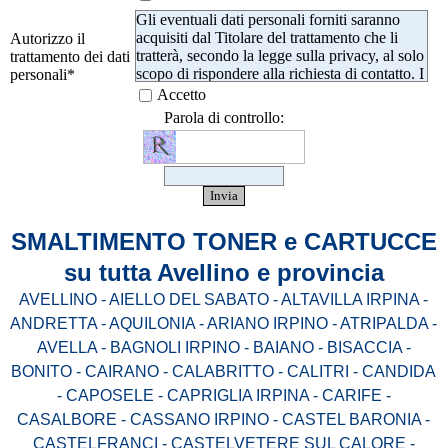
Gli eventuali dati personali forniti saranno
acquisiti dal Titolare del trattamento che li
Autorizzo il
tratterà, secondo la legge sulla privacy, al solo
trattamento dei dati
scopo di rispondere alla richiesta di contatto. I
personali
*
dati raccolti non saranno mai ceduti a terzi. La
Accetto
cancellazione potrà essere richiesta in ogni
Parola di controllo:
momento inviando una comunicazione come
previsto nel documento della privacy
(secondo GDPR).
SMALTIMENTO TONER e CARTUCCE
su tutta Avellino e provincia
AVELLINO - AIELLO DEL SABATO - ALTAVILLA IRPINA -
ANDRETTA - AQUILONIA - ARIANO IRPINO - ATRIPALDA -
AVELLA - BAGNOLI IRPINO - BAIANO - BISACCIA -
BONITO - CAIRANO - CALABRITTO - CALITRI - CANDIDA
- CAPOSELE - CAPRIGLIA IRPINA - CARIFE -
CASALBORE - CASSANO IRPINO - CASTEL BARONIA -
CASTELFRANCI - CASTELVETERE SUL CALORE -