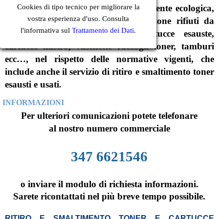
facile, pratica, economica e naturalmente ecologica,
Cookies di tipo tecnico per migliorare la
vostra esperienza d'uso. Consulta
per risolvere il problema della gestione rifiuti da
l'informativa sul
Trattamento dei Dati
.
ufficio, quali toner esausto, cartucce esauste,
cartucce nastro, vaschette raccogli toner, tamburi
ecc…, nel rispetto delle normative vigenti, che
include anche il servizio di ritiro e smaltimento toner
esausti e usati
.
INFORMAZIONI
Per ulteriori comunicazioni potete telefonare
al nostro numero commerciale
347 6621546
o inviare il modulo di richiesta informazioni.
Sarete ricontattati nel più breve tempo possibile.
RITIRO E SMALTIMENTO TONER E CARTUCCE