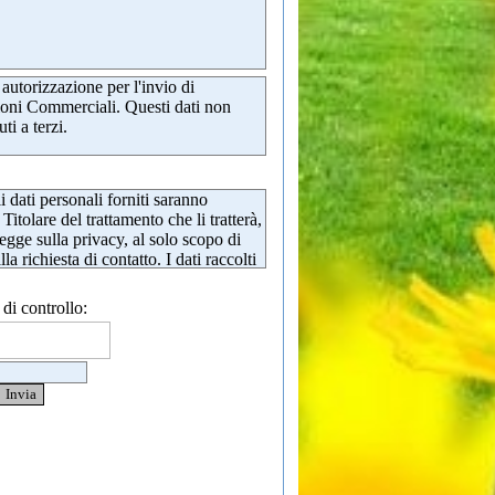
 autorizzazione per l'invio di
ni Commerciali. Questi dati non
ti a terzi.
i dati personali forniti saranno
 Titolare del trattamento che li tratterà,
egge sulla privacy, al solo scopo di
la richiesta di contatto. I dati raccolti
mai ceduti a terzi. La cancellazione
e richiesta in ogni momento inviando
 di controllo:
cazione come previsto nel documento
cy (secondo GDPR).