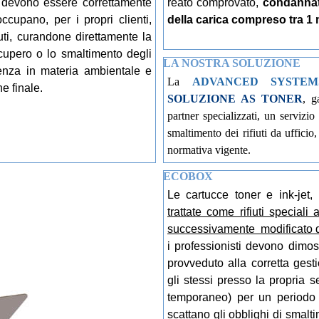
ali" devono essere correttamente
reato comprovato,
condannat
ccupano, per i propri clienti,
della carica compreso tra
1 
fiuti, curandone direttamente la
recupero o lo smaltimento degli
LA NOSTRA SOLUZIONE
lenza in materia ambientale e
La
ADVANCED SYSTEM
e finale.
SOLUZIONE AS TONER
, g
partner specializzati, un servizi
smaltimento dei rifiuti da ufficio
normativa vigente.
ECOBOX
Le cartucce toner e ink-jet
trattate come rifiuti speciali
successivamente modificato 
i professionisti devono dimost
provveduto alla corretta gesti
gli stessi presso la propria 
temporaneo) per un periodo 
scattano gli obblighi di smalt