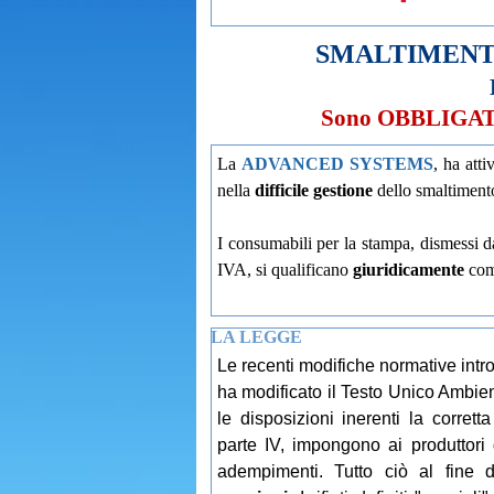
SMALTIMENTO T
Sono OBBLIGATI a
La
ADVANCED SYSTEMS
, ha atti
nella
difficile gestione
dello smaltimento 
I consumabili per la stampa, dismessi da
IVA, si qualificano
giuridicamente
com
LA LEGGE
Le recenti modifiche normative intr
ha modificato il Testo Unico Ambie
le disposizioni inerenti la corretta
parte IV, impongono ai produttori di
adempimenti. Tutto ciò al fine 