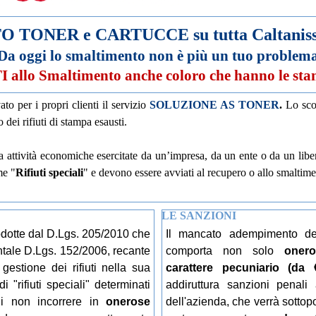
ONER e CARTUCCE su tutta Caltanisset
Da oggi lo smaltimento non è più un tuo problem
llo Smaltimento anche coloro che hanno le sta
vato per i propri clienti il servizio
SOLUZIONE AS TONER
.
Lo scop
dei rifiuti di stampa esausti.
 attività economiche esercitate da un’impresa, da un ente o da un libero 
e "
Rifiuti speciali
" e devono essere avviati al recupero o allo smaltime
LE SANZIONI
odotte dal D.Lgs. 205/2010 che
Il mancato adempimento deg
ntale D.Lgs. 152/2006, recante
comporta non solo
onero
 gestione dei rifiuti nella sua
carattere pecuniario (da 
 "rifiuti speciali" determinati
addiruttura sanzioni penali
di non incorrere in
onerose
dell'azienda, che verrà sottop