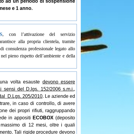
o ad un periodo di sospensione
mese e 1 anno.
S
,
con l’attivazione del servizio
arantisce alla propria clientela, tramite
o di consulenza professionale legato allo
, nel pieno rispetto dell’ambiente e della
, una volta esauste
devono essere
 ai sensi del D.lgs. 152/2006 s.m.i.,
dal D.Lgs. 205/2010
. Le aziende ed
rare, in caso di controllo, di avere
one dei propri rifiuti, raggruppando
sede in appositi
ECOBOX
(deposito
massimo di 12 mesi, oltre i quali
imento. Tali rigide procedure devono