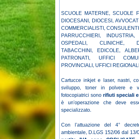
SCUOLE MATERNE, SCUOLE FI
DIOCESANI, DIOCESI, AVVOCATI
COMMERCIALISTI, CONSULENTI 
PARRUCCHIERI, INDUSTRIA, 
OSPEDALI, CLINICHE, DE
TABACCHINI, EDICOLE, ALBE
PATRONATI, UFFICI COMU
PROVINCIALI, UFFICI REGIONAL
Cartucce inkjet e laser, nastri, co
sviluppo, toner in polvere e v
fotocopiatrici sono
rifiuti speciali 
è un'operazione che deve esse
specializzato.
Con l'attuazione del 4° decret
ambientale, D.LGS 152/06 dal 13/