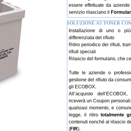
essere effettuate da aziende 
servizio rilasciano il
Formulari
SOLUZIONE AS TONER CO
Installazione di uno o pi
differenziata del rifiuto
Ritiro periodico dei rifiuti, tra
rifiuti speciali
Rilascio del formulario, che cert
Tutte le aziende o professio
gestione del rifiuto da consu
gli ECOBOX.
All’acquisto dell’ECOBOX, l
riceverà un Coupon personalizz
qualsiasi momento, e comunqu
legge, il ritiro
totalmente gr
contenuti nonché al rilascio del
(
FIR
).