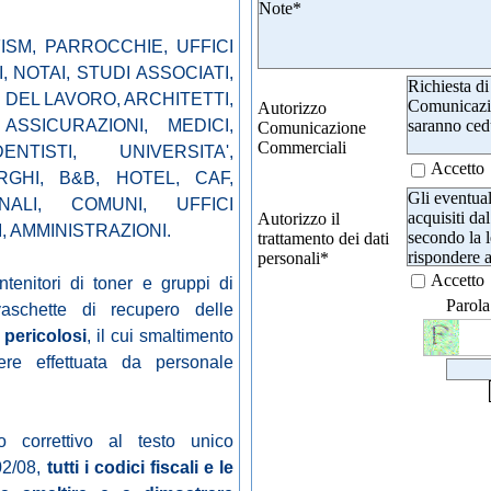
SM, PARROCCHIE, UFFICI
, NOTAI, STUDI ASSOCIATI,
Richiesta di
DEL LAVORO, ARCHITETTI,
Comunicazio
Autorizzo
saranno cedu
ASSICURAZIONI, MEDICI,
Comunicazione
Commerciali
NTISTI, UNIVERSITA',
Accetto
RGHI, B&B, HOTEL, CAF,
Gli eventual
NALI, COMUNI, UFFICI
acquisiti dal
Autorizzo il
I, AMMINISTRAZIONI.
secondo la l
trattamento dei dati
rispondere al
personali
*
non saranno 
Accetto
ntenitori di toner e gruppi di
potrà esser
Parola
aschette di recupero delle
una comuni
della priva
e pericolosi
, il cui smaltimento
re effettuata da personale
o correttivo al testo unico
02/08,
tutti i codici fiscali e le