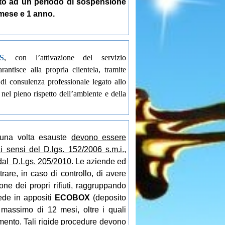
o ad un periodo di sospensione
mese e 1 anno.
S
,
con l’attivazione del servizio
arantisce alla propria clientela, tramite
o di consulenza professionale legato allo
, nel pieno rispetto dell’ambiente e della
, una volta esauste
devono essere
 ai sensi del D.lgs. 152/2006 s.m.i.,
dal D.Lgs. 205/2010
. Le aziende ed
rare, in caso di controllo, di avere
one dei propri rifiuti, raggruppando
sede in appositi
ECOBOX
(deposito
massimo di 12 mesi, oltre i quali
imento. Tali rigide procedure devono