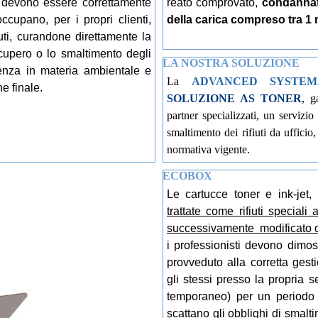
ali" devono essere correttamente
reato comprovato,
condannat
ccupano, per i propri clienti,
della carica compreso tra
1 
fiuti, curandone direttamente la
recupero o lo smaltimento degli
LA NOSTRA SOLUZIONE
lenza in materia ambientale e
La
ADVANCED SYSTEM
e finale.
SOLUZIONE AS TONER
, g
partner specializzati, un servizi
smaltimento dei rifiuti da ufficio
normativa vigente.
ECOBOX
Le cartucce toner e ink-jet
trattate come rifiuti speciali
successivamente modificato 
i professionisti devono dimost
provveduto alla corretta gesti
gli stessi presso la propria 
temporaneo) per un periodo 
scattano gli obblighi di smalt