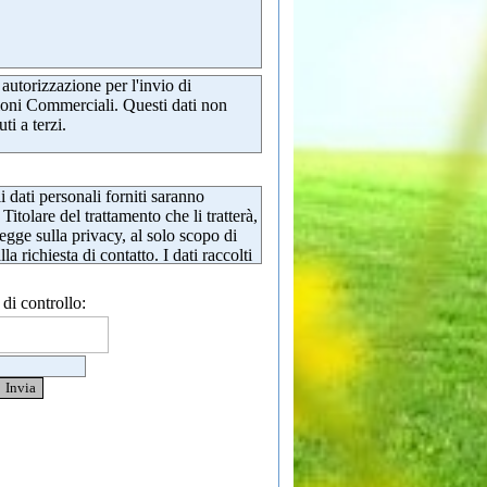
 autorizzazione per l'invio di
ni Commerciali. Questi dati non
ti a terzi.
i dati personali forniti saranno
 Titolare del trattamento che li tratterà,
egge sulla privacy, al solo scopo di
la richiesta di contatto. I dati raccolti
mai ceduti a terzi. La cancellazione
e richiesta in ogni momento inviando
 di controllo:
cazione come previsto nel documento
cy (secondo GDPR).