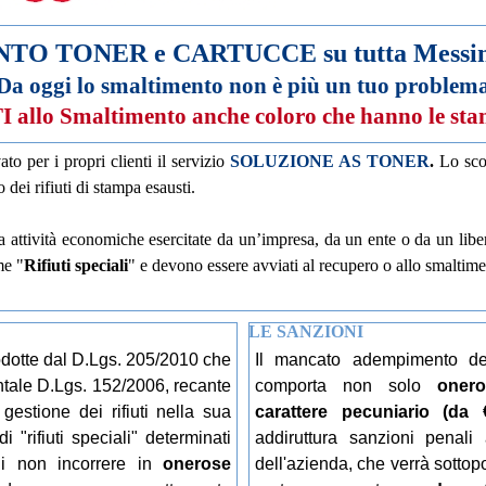
O TONER e CARTUCCE su tutta Messina 
Da oggi lo smaltimento non è più un tuo problem
llo Smaltimento anche coloro che hanno le sta
vato per i propri clienti il servizio
SOLUZIONE AS TONER
.
Lo scop
dei rifiuti di stampa esausti.
 attività economiche esercitate da un’impresa, da un ente o da un libero 
e "
Rifiuti speciali
" e devono essere avviati al recupero o allo smaltime
LE SANZIONI
odotte dal D.Lgs. 205/2010 che
Il mancato adempimento deg
ntale D.Lgs. 152/2006, recante
comporta non solo
onero
 gestione dei rifiuti nella sua
carattere pecuniario (da 
 "rifiuti speciali" determinati
addiruttura sanzioni penali
di non incorrere in
onerose
dell'azienda, che verrà sottop