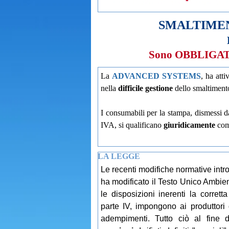
SMALTIMENT
Sono OBBLIGATI a
La
ADVANCED SYSTEMS
, ha atti
nella
difficile gestione
dello smaltimento 
I consumabili per la stampa, dismessi da
IVA, si qualificano
giuridicamente
com
LA LEGGE
Le recenti modifiche normative intr
ha modificato il Testo Unico Ambie
le disposizioni inerenti la corretta
parte IV, impongono ai produttori di
adempimenti. Tutto ciò al fine 