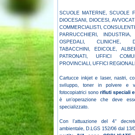
SCUOLE MATERNE, SCUOLE FI
DIOCESANI, DIOCESI, AVVOCATI
COMMERCIALISTI, CONSULENTI 
PARRUCCHIERI, INDUSTRIA, 
OSPEDALI, CLINICHE, DE
TABACCHINI, EDICOLE, ALBE
PATRONATI, UFFICI COMU
PROVINCIALI, UFFICI REGIONAL
Cartucce inkjet e laser, nastri, co
sviluppo, toner in polvere e v
fotocopiatrici sono
rifiuti speciali 
è un'operazione che deve esse
specializzato.
Con l'attuazione del 4° decret
ambientale, D.LGS 152/06 dal 13/