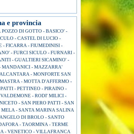
e provincia
 POZZO DI GOTTO - BASICO' -
CULO - CASTEL DI LUCIO -
 FICARRA - FIUMEDINISI -
O' - FURCI SICULO - FURNARI -
ITI - GUALTIERI SICAMINO' -
NA - MANDANICI - MAZZARRA'
IO ALCANTARA - MONFORTE SAN
MASTRA - MOTTA D'AFFERMO -
PATTI - PETTINEO - PIRAINO -
ALDEMONE - RODI' MILICI -
ICETO - SAN PIERO PATTI - SAN
L MELA - SANTA MARINA SALINA
T'ANGELO DI BROLO - SANTO
DAFORA - TAORMINA - TERME
INA - VENETICO - VILLAFRANCA