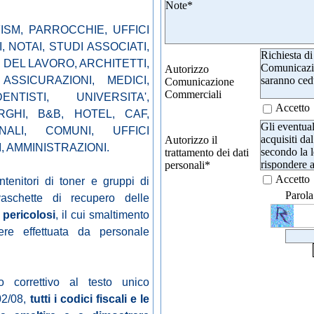
SM, PARROCCHIE, UFFICI
, NOTAI, STUDI ASSOCIATI,
Richiesta di
DEL LAVORO, ARCHITETTI,
Comunicazio
Autorizzo
saranno cedu
ASSICURAZIONI, MEDICI,
Comunicazione
Commerciali
NTISTI, UNIVERSITA',
Accetto
RGHI, B&B, HOTEL, CAF,
Gli eventual
NALI, COMUNI, UFFICI
acquisiti dal
Autorizzo il
I, AMMINISTRAZIONI.
secondo la l
trattamento dei dati
rispondere al
personali
*
non saranno 
Accetto
ntenitori di toner e gruppi di
potrà esser
Parola
aschette di recupero delle
una comuni
della priva
e pericolosi
, il cui smaltimento
re effettuata da personale
o correttivo al testo unico
02/08,
tutti i codici fiscali e le