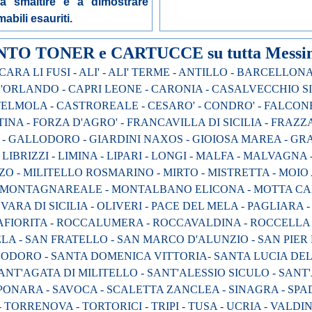
 smaltire e a dimostrare
bili esauriti.
O TONER e CARTUCCE su tutta Messina 
ARA LI FUSI - ALI' - ALI' TERME - ANTILLO - BARCELLONA
D'ORLANDO - CAPRI LEONE - CARONIA - CASALVECCHIO SI
LMOLA - CASTROREALE - CESARO' - CONDRO' - FALCONE -
NA - FORZA D'AGRO' - FRANCAVILLA DI SICILIA - FRAZZAN
 GALLODORO - GIARDINI NAXOS - GIOIOSA MAREA - GRAN
- LIBRIZZI - LIMINA - LIPARI - LONGI - MALFA - MALVAG
ZZO - MILITELLO ROSMARINO - MIRTO - MISTRETTA - MO
 - MONTAGNAREALE - MONTALBANO ELICONA - MOTTA CA
OVARA DI SICILIA - OLIVERI - PACE DEL MELA - PAGLIARA - 
AFIORITA - ROCCALUMERA - ROCCAVALDINA - ROCCELLA V
LA - SAN FRATELLO - SAN MARCO D'ALUNZIO - SAN PIER N
TEODORO - SANTA DOMENICA VITTORIA- SANTA LUCIA DE
 SANT'AGATA DI MILITELLO - SANT'ALESSIO SICULO - SAN
PONARA - SAVOCA - SCALETTA ZANCLEA - SINAGRA - SPA
TORRENOVA - TORTORICI - TRIPI - TUSA - UCRIA - VALD