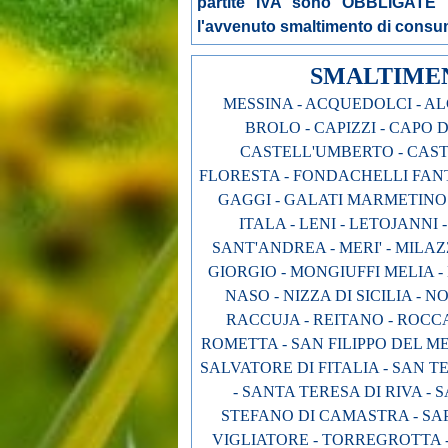
partite IVA sono OBBLIGATE a
l'avvenuto smaltimento di consuma
SMALTIMENT
MESSINA - ACQUEDOLCI - ALC
BROLO - CAPIZZI - CAPO 
CASTELL'UMBERTO - CASTE
FLORESTA - FONDACHELLI FANTI
GAGGI - GALATI MARMETINO -
ITALA - LENI - LETOJANNI 
SANT'ANDREA - MERI' - MILA
GIORGIO - MONGIUFFI MELIA
NASO - NIZZA DI SICILIA - N
RACCUJA - REITANO - ROCC
ROMETTA - SAN FILIPPO DEL ME
SALVATORE DI FITALIA - SAN 
- SANTA TERESA DI RIVA -
STEFANO DI CAMASTRA - SA
VIGLIATORE - TORREGROTTA - 