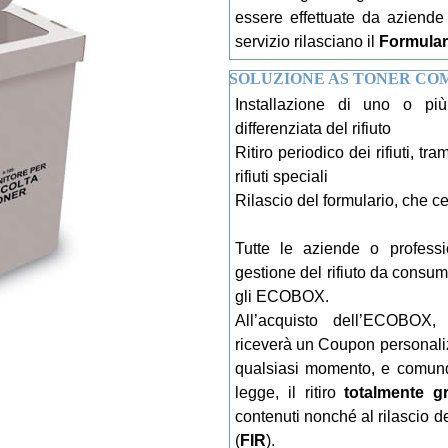
essere effettuate da aziende 
servizio rilasciano il
Formulari
SOLUZIONE AS TONER CO
Installazione di uno o pi
differenziata del rifiuto
Ritiro periodico dei rifiuti, tra
rifiuti speciali
Rilascio del formulario, che cert
Tutte le aziende o professio
gestione del rifiuto da consu
gli ECOBOX.
All’acquisto dell’ECOBOX, l
riceverà un Coupon personalizz
qualsiasi momento, e comunqu
legge, il ritiro
totalmente gr
contenuti nonché al rilascio del
(
FIR
).