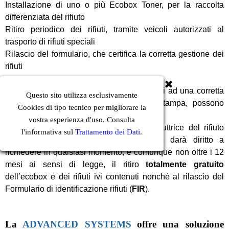
Installazione di uno o più Ecobox Toner, per la raccolta
differenziata del rifiuto
Ritiro periodico dei rifiuti, tramite veicoli autorizzati al
trasporto di rifiuti speciali
Rilascio del formulario, che certifica la corretta gestione dei
rifiuti
Tutte le aziende o professionisti, interessati ad una corretta
Questo sito utilizza esclusivamente
gestione del rifiuto da consumabili di stampa, possono
Cookies di tipo tecnico per migliorare la
acquistare gli ECOBOX.
vostra esperienza d'uso. Consulta
All’acquisto dell’ECOBOX, l’azienda produttrice del rifiuto
l'informativa sul
Trattamento dei Dati
.
riceverà un Coupon personalizzato che darà diritto a
richiedere in qualsiasi momento, e comunque non oltre i 12
mesi ai sensi di legge, il ritiro
totalmente gratuito
dell’ecobox e dei rifiuti ivi contenuti nonché al rilascio del
Formulario di identificazione rifiuti (
FIR
).
La
ADVANCED SYSTEMS
offre una soluzione