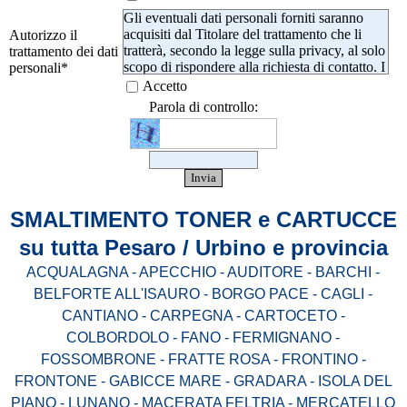
Gli eventuali dati personali forniti saranno
acquisiti dal Titolare del trattamento che li
Autorizzo il
tratterà, secondo la legge sulla privacy, al solo
trattamento dei dati
scopo di rispondere alla richiesta di contatto. I
personali
*
dati raccolti non saranno mai ceduti a terzi. La
Accetto
cancellazione potrà essere richiesta in ogni
Parola di controllo:
momento inviando una comunicazione come
previsto nel documento della privacy
(secondo GDPR).
SMALTIMENTO TONER e CARTUCCE
su tutta Pesaro / Urbino e provincia
ACQUALAGNA - APECCHIO - AUDITORE - BARCHI -
BELFORTE ALL'ISAURO - BORGO PACE - CAGLI -
CANTIANO - CARPEGNA - CARTOCETO -
COLBORDOLO - FANO - FERMIGNANO -
FOSSOMBRONE - FRATTE ROSA - FRONTINO -
FRONTONE - GABICCE MARE - GRADARA - ISOLA DEL
PIANO - LUNANO - MACERATA FELTRIA - MERCATELLO