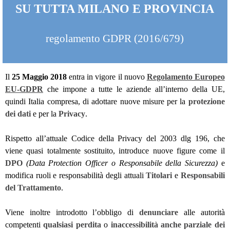
SU TUTTA MILANO E PROVINCIA
regolamento GDPR (2016/679)
Il
25 Maggio 2018
entra in vigore il nuovo
Regolamento Europeo
EU-GDPR
che impone a tutte le aziende all’interno della UE,
quindi Italia compresa, di adottare nuove misure per la
protezione
dei dati
e per la
Privacy
.
Rispetto all’attuale Codice della Privacy del 2003 dlg 196, che
viene quasi totalmente sostituito, introduce nuove figure come il
DPO
(Data Protection Officer o Responsabile della Sicurezza)
e
modifica ruoli e responsabilità degli attuali
Titolari
e
Responsabili
del Trattamento
.
Viene inoltre introdotto l’obbligo di
denunciare
alle autorità
competenti
qualsiasi perdita
o
inaccessibilità
anche parziale dei