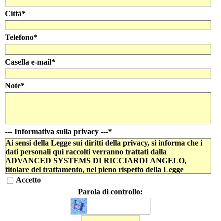
Città
*
Telefono
*
Casella e-mail
*
Note
*
--- Informativa sulla privacy ---
*
Ai sensi della Legge sui diritti della privacy, si informa che i
dati personali qui raccolti verranno trattati dalla
ADVANCED SYSTEMS DI RICCIARDI ANGELO,
titolare del trattamento, nel pieno rispetto della Legge
196/2003 per finalità strettamente connesse e strumentali alla
Accetto
gestione dei rapporti con l'interessato, nonché per finalità
Parola di controllo:
inerenti l'attività dell'azienda quali: analisi di mercato, analisi
statistiche, promozione e offerta dei prodotti e dei servizi
dell'azienda, informazione e inviti.