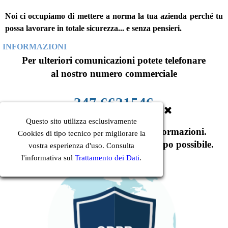
Noi ci occupiamo di mettere a norma la tua azienda perché tu
possa lavorare in totale sicurezza... e senza pensieri.
INFORMAZIONI
Per ulteriori comunicazioni potete telefonare
al nostro numero commerciale
347 6621546
Questo sito utilizza esclusivamente
o inviare il modulo di richiesta informazioni.
Cookies di tipo tecnico per migliorare la
Sarete ricontattati nel più breve tempo possibile.
vostra esperienza d'uso. Consulta
l'informativa sul
Trattamento dei Dati
.